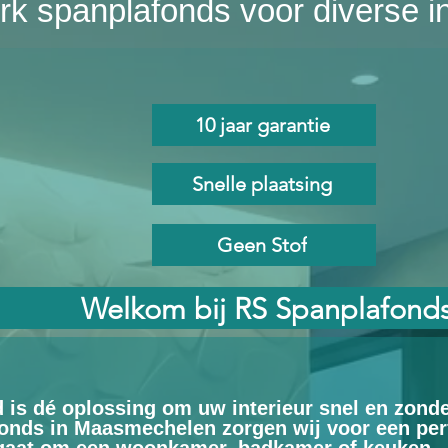
k spanplafonds voor diverse int
10 jaar garantie
Snelle plaatsing
Geen Stof
Welkom bij RS Spanplafond
 is dé oplossing om uw interieur snel en zond
onds in Maasmechelen zorgen wij voor een per