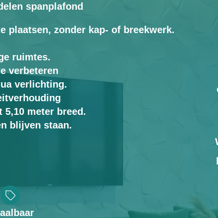
delen spanplafond
te plaatsen, zonder kap- of breekwerk.
ge ruimtes.
te verbeteren
ua verlichting.
eitverhouding
t 5,10 meter breed.
 blijven staan.
aalbaar