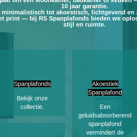
 gaat om een woonkamer, badkamer of keuken 
10 jaar garantie.
 minimalistisch tot akoestisch, lichtgevend en
 print — bij RS Spanplafonds bieden we oplos
stijl en ruimte.
Spanplafonds
Akoestiek
Spanplafond
Bekijk onze
collectie.
Een
geluidsabsorberend
spanplafond
vermindert de