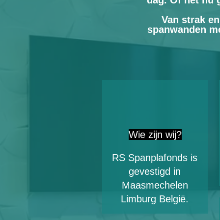
dag. Of het nu
Van strak en
spanwanden met
Wie zijn wij?
RS Spanplafonds is
gevestigd in
Maasmechelen
Limburg België.