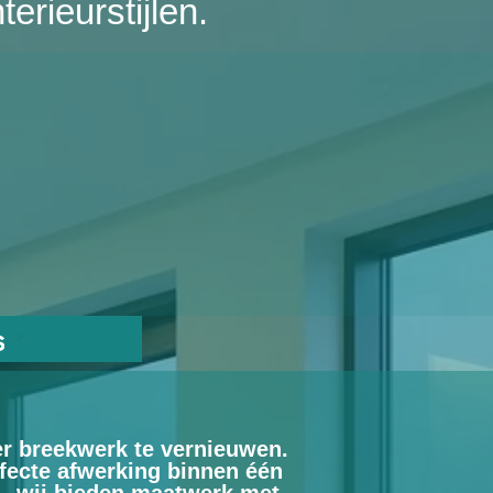
erieurstijlen.
s
er breekwerk te vernieuwen.
fecte afwerking binnen één