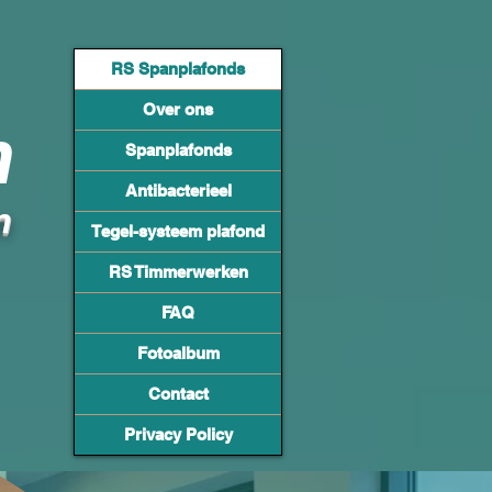
RS Spanplafonds
Over ons
n
Spanplafonds
Antibacterieel
n
Tegel-systeem plafond
RS Timmerwerken
FAQ
Fotoalbum
Contact
Privacy Policy