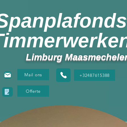
Spanplafonds
Timmerwerke
Limburg Maasmechele
Mail ons
+32487615388
Offerte